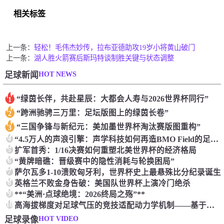
相关标签
上一条：
轻松！毛伟杰妙传，拉布亚德助攻19岁小将黄山破门
上一条：
湖人胜火箭赛后斯玛特谈制胜关键与状态调整
HOT NEWS
足球新闻
“绿茵长伴，共赴星辰：大都会人寿与2026世界杯同行”
1
“跨洲驰骋三万里：足坛版图上的绿茵长卷”
2
“三国争锋与新纪元：美加墨世界杯淘汰赛版图重构”
3
4
“4.5万人的声浪引擎：声学科技如何再造BMO Field的足球圣殿”
5
扩军首秀：1/16决赛如何重塑北美世界杯的经济格局
6
“黄牌暗礁：晋级赛中的隐性消耗与轮换困局”
7
萨尔瓦多1-10溃败匈牙利，世界杯史上最悬殊比分纪录诞生
8
英格兰不败金身告破：美国队世界杯上演冷门绝杀
9
**“美洲·点球绝境：2026终局之殇”**
10
高海拔梯度对足球气压的竞技适配动力学机制——基于墨西哥三城的优化建模研究
HOT VIDEO
足球录像