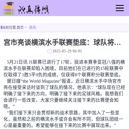
首页
当前位置:
首页
资讯
足球直播
篮球直播
宫市亮谈横滨水手联赛垫底：球队将贯彻新的战术思路，将有所变化
重要赛事
2025-05-29 06:01
资讯
5月21日讯 J1联赛已进行了17轮，挺进本赛季亚冠八强的横
录像
滨水手在联赛却陷入困境，目前他们在已进行的15轮联赛中
仅取得了1胜5平9负的成绩，仅获得8个联赛积分联赛垫底。
据日媒“the World Magazine”报道，近日横滨水手中场宫市
亮在接受采访时谈到了球队的情况，他表示：“球队现在已经
明确了接下来的方向，明确了接下来的足球风格。我想我们
会进行一些改变，大家只要继续关注接下来的比赛便会知
晓。”
“我们接下来只会贯彻新的战术思路，其中加入了一些变
化，虽然和之前的横滨水手或许会有所不同，但球队团结一
心是最重要的。希望能够在接下来的比赛中展现出来。”