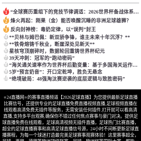
“全球赛历重组下的竞技节律调适：2026世界杯备战体系的拓扑升级路径”
1
烽火再起：刚果（金）能否唤醒沉睡的非洲足球雄狮？
2
反向封神榜：毒奶定律，以“误判”封王
3
4
**贝林与姆巴佩：新双骄争锋，谁主未来十年沉浮？**
5
**铁骨熔铸千秋业，断崖深处见新天**
6
星核穹顶崩碎时，数据轮回重铸世界杯纪元
7
39天冲刺：冠军的“跑动密码”
8
“海关通关速率作为世界杯后勤变量：基于多国海关运作体系的战术评估框架”
9
5岁“预言奶音”：开口定乾坤，胜负无悬念
10
“绝境破局：48强淘汰赛逆袭的底层逻辑与致胜密码”
⭐️24直播网⭐️的赛事直播频道【2026足球直播】为您提供最新足球直播
比赛信号，还提供专业的足球直播免费直播视频直播,足球视频直播在
线观看高清免费无插件等服务，无需安装任何插件,打开就可以看高清
直播,支持多平台观赛,确保你不错过任何焦点赛事与豪门对决。提供足
球直播免费在线观看，足球高清视频无插件直播，足球热门比赛直播，
超全的足球直播赛事和高清足球直播信号源，24小时不间断更新足球直
播赛程，为每一个球迷打造最完美足球赛事观赛体验！这里赛事超全，